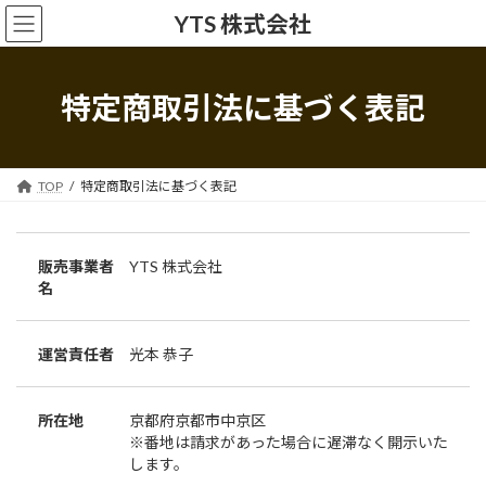
コ
ナ
YTS 株式会社
ン
ビ
テ
ゲ
ン
ー
ツ
シ
特定商取引法に基づく表記
へ
ョ
ス
ン
キ
に
ッ
移
TOP
特定商取引法に基づく表記
プ
動
販売事業者
YTS 株式会社
名
運営責任者
光本 恭子
所在地
京都府京都市中京区
※番地は請求があった場合に遅滞なく開示いた
します。