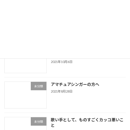
プロ？アマ？どうでもいい!!
未分類
2023年2月2日
「自分に人前で歌う資格があるのかどう
未分類
か？」
2021年10月6日
アマチュアシンガーの方へ
未分類
2021年8月28日
歌い手として、ものすごくカッコ悪いこ
未分類
と